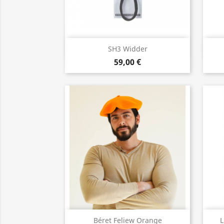
Vista rápida

SH3 Widder
59,00 €
Vista rápida

Béret Feliew Orange
L