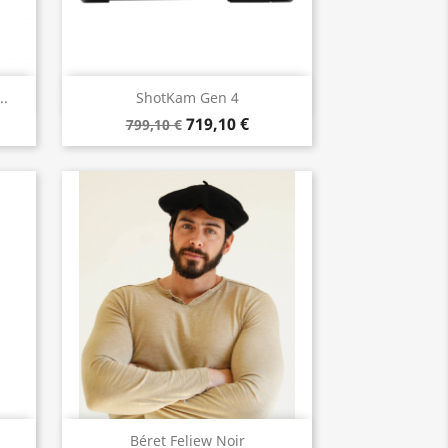
Vista rápida

..
ShotKam Gen 4
719,10 €
799,10 €
Vista rápida

Béret Feliew Noir