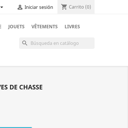
shopping_cart


Carrito
(0)
Iniciar sesión
E
JOUETS
VÊTEMENTS
LIVRES
search
ES DE CHASSE