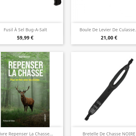
Vista rápida
Vista rápida


Fusil À Sel Bug-A-Salt
Boule De Levier De Culasse.
59,99 €
21,00 €
Vista rápida
Vista rápida


ivre Repenser La Chasse...
Bretelle De Chasse NOIRE